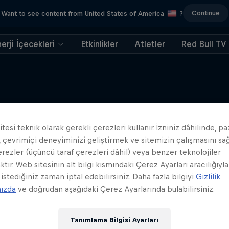
Continue
Want to see content from United States of America
?
erji İçecekleri
Etkinlikler
Atletler
Red Bull TV
tesi teknik olarak gerekli çerezleri kullanır. İzniniz dâhilinde, p
Benzer içerikler
 çevrimiçi deneyiminizi geliştirmek ve sitemizin çalışmasını s
erezler (üçüncü taraf çerezleri dâhil) veya benzer teknolojiler
ktır. Web sitesinin alt bilgi kısmındaki Çerez Ayarları aracılığıyla
 istediğiniz zaman iptal edebilirsiniz. Daha fazla bilgiyi
Gizlilik
mızda
ve doğrudan aşağıdaki Çerez Ayarlarında bulabilirsiniz.
Tanımlama Bilgisi Ayarları