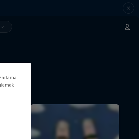
azarlama
ağlamak