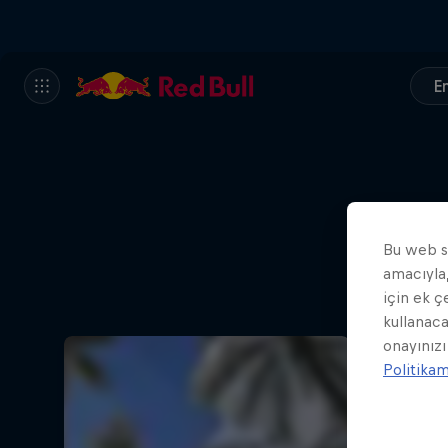
En
Bu web si
amacıyla,
için ek ç
kullanaca
onayınızı
Politika