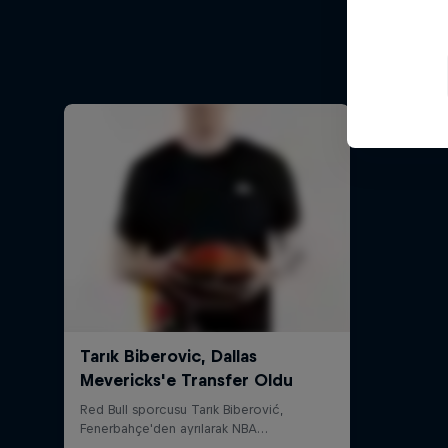
Y
Leth