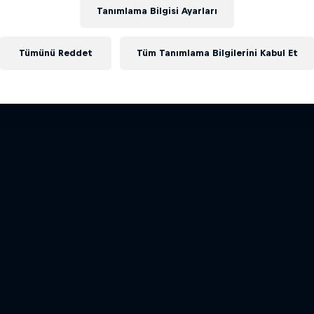
eniden Keşfetmek
Toronto basketbolunun yükse
Tanımlama Bilgisi Ayarları
Benzer içerikler
al Shooter & Chloe Pavlech
yakından bakış
Sezon 1 · 3 bölüm
Sezon 1 · 7 bölüm
Tümünü Reddet
Tüm Tanımlama Bilgilerini Kabul Et
BASKETBOL
BASKETBOL