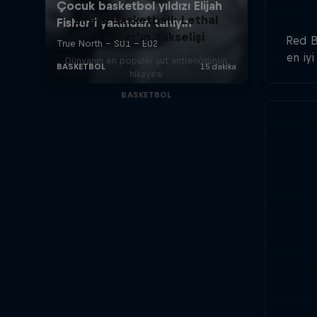
Life & Basketball: Lethal
Shooter'ın Yükselişi
Red B
en iy
Dünyanın en popüler şut antrenörünün
a
hikayesi
d
BASKETBOL
baske
20'de