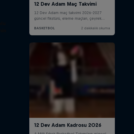
olu
nin