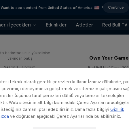
Continue
Want to see content from United States of America
?
erji İçecekleri
Etkinlikler
Atletler
Red Bull TV
True North
to basketbolunun yükselişine
Own Your Game
yakından bakış
Sezon 1 · 7 bölüm
Red Bull Half Court 202
BASKETBOL
BASKETBOL
tesi teknik olarak gerekli çerezleri kullanır. İzniniz dâhilinde, p
 çevrimiçi deneyiminizi geliştirmek ve sitemizin çalışmasını s
erezler (üçüncü taraf çerezleri dâhil) veya benzer teknolojiler
ktır. Web sitesinin alt bilgi kısmındaki Çerez Ayarları aracılığıyla
 istediğiniz zaman iptal edebilirsiniz. Daha fazla bilgiyi
Gizlilik
mızda
ve doğrudan aşağıdaki Çerez Ayarlarında bulabilirsiniz.
 Passport: Basketbolu
True North