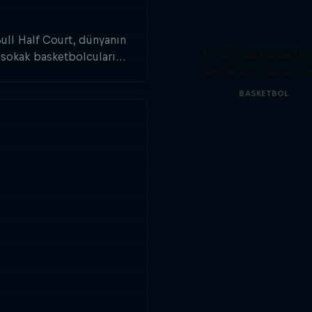
ull Half Court, dünyanın
Bir Sokak Basketb
i sokak basketbolcularını
Belgeseli: Saha Se
rıyor. 3x3 formatında
üzenlenen turnuvada,
BASKETBOL
tbolcular dünya çapında
n fazla ülkede mücadele
edecek