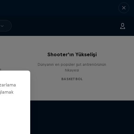
Life & Basketball: Lethal
Shooter'ın Yükselişi
Dünyanın en popüler şut antrenörünün
1
hikayesi
BASKETBOL
azarlama
ağlamak