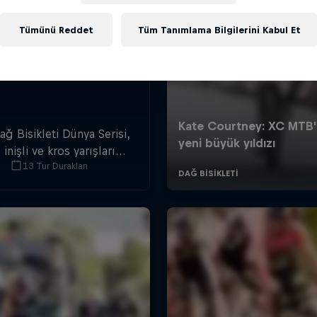
Tümünü Reddet
Tüm Tanımlama Bilgilerini Kabul Et
ğ Bisikleti Dünya Serisi,
 inişli ve kros yarışları
13 Tur Durakları
iyonu ile 2025'te geri
dönüyor.