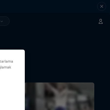
azarlama
ağlamak