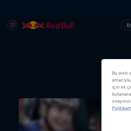
En
Bu web si
amacıyla,
için ek ç
kullanaca
onayınızı
Politika