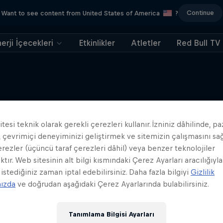
Continue
Want to see content from United States of America
?
erji İçecekleri
Etkinlikler
Atletler
Red Bull TV
tesi teknik olarak gerekli çerezleri kullanır. İzniniz dâhilinde, p
Benzer içerikler
 çevrimiçi deneyiminizi geliştirmek ve sitemizin çalışmasını s
erezler (üçüncü taraf çerezleri dâhil) veya benzer teknolojiler
ktır. Web sitesinin alt bilgi kısmındaki Çerez Ayarları aracılığıyla
 istediğiniz zaman iptal edebilirsiniz. Daha fazla bilgiyi
Gizlilik
mızda
ve doğrudan aşağıdaki Çerez Ayarlarında bulabilirsiniz.
Tanımlama Bilgisi Ayarları