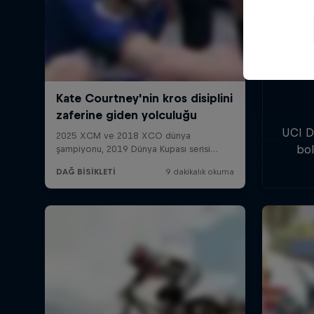
UCI Da
bol
aks