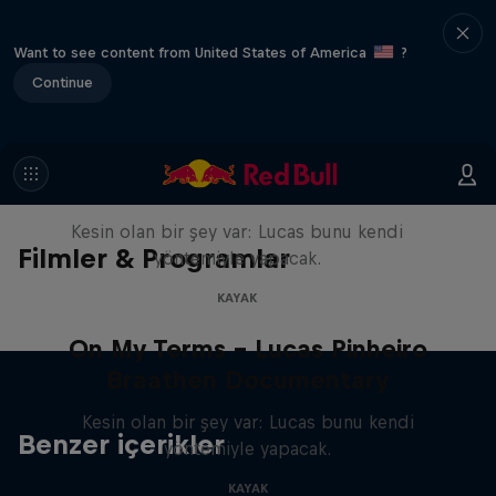
Want to see content from United States of America
?
Continue
On My Terms – Lucas Pinheiro
Braathen Documentary
Kesin olan bir şey var: Lucas bunu kendi
Filmler & Programlar
yöntemiyle yapacak.
KAYAK
On My Terms – Lucas Pinheiro
Braathen Documentary
Kesin olan bir şey var: Lucas bunu kendi
Benzer içerikler
yöntemiyle yapacak.
KAYAK