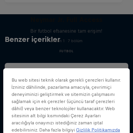
Neymar Jr. Full Access
Bir futbol efsanesine tam erişim!
Benzer içerikler
Sezon 1 · 7 bölüm
FUTBOL
Bu web sitesi teknik olarak gerekli çerezleri kullanır.
İzniniz dâhilinde, pazarlama amacıyla, çevrimiçi
deneyiminizi geliştirmek ve sitemizin çalışmasını
sağlamak için ek çerezler (üçüncü taraf çerezleri
dâhil) veya benzer teknolojiler kullanacaktır. Web
sitesinin alt bilgi kısmındaki Çerez Ayarları
aracılığıyla onayınızı istediğiniz zaman iptal
edebilirsiniz. Daha fazla bilgiyi
Gizlilik Politikamızda