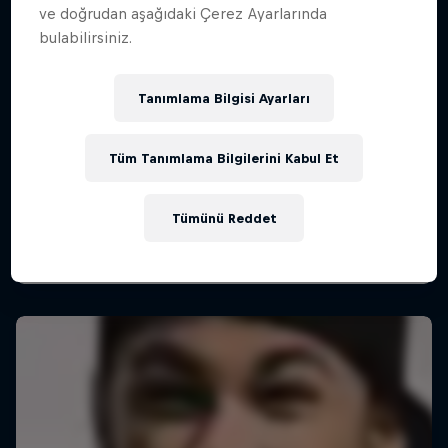
ve doğrudan aşağıdaki Çerez Ayarlarında
bulabilirsiniz.
Tanımlama Bilgisi Ayarları
Leeds United FC ile RB Leipzig
8 Ağustos 2026
Tüm Tanımlama Bilgilerini Kabul Et
Leeds, United Kingdom
FUTBOL
Tümünü Reddet
Çok Yakında Canlı İzleyebileceksin