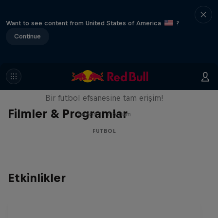
Want to see content from United States of America
?
Continue
Neymar Jr. Full Access
Bir futbol efsanesine tam erişim!
Filmler & Programlar
Sezon 1 · 7 bölüm
FUTBOL
Etkinlikler