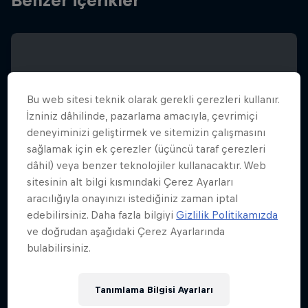
Benzer içerikler
Bu web sitesi teknik olarak gerekli çerezleri kullanır.
İzniniz dâhilinde, pazarlama amacıyla, çevrimiçi
deneyiminizi geliştirmek ve sitemizin çalışmasını
sağlamak için ek çerezler (üçüncü taraf çerezleri
dâhil) veya benzer teknolojiler kullanacaktır. Web
sitesinin alt bilgi kısmındaki Çerez Ayarları
aracılığıyla onayınızı istediğiniz zaman iptal
edebilirsiniz. Daha fazla bilgiyi
Gizlilik Politikamızda
ve doğrudan aşağıdaki Çerez Ayarlarında
bulabilirsiniz.
RED BULL BASEMENT
Tanımlama Bilgisi Ayarları
19 Ocak – 15 Mart 2026