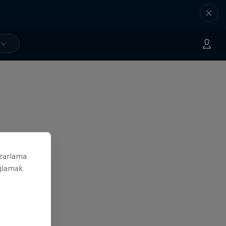
azarlama
ağlamak