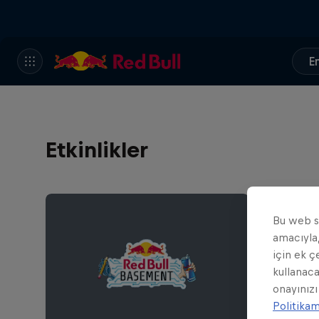
En
Etkinlikler
Bu web si
amacıyla,
için ek ç
kullanaca
onayınızı
Politika