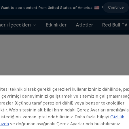
Continue
Want to see content from United States of America
?
erji İçecekleri
Etkinlikler
Atletler
Red Bull TV
tesi teknik olarak gerekli çerezleri kullanır. İzniniz dâhilinde, p
 çevrimiçi deneyiminizi geliştirmek ve sitemizin çalışmasını s
erezler (üçüncü taraf çerezleri dâhil) veya benzer teknolojiler
ktır. Web sitesinin alt bilgi kısmındaki Çerez Ayarları aracılığıyla
 istediğiniz zaman iptal edebilirsiniz. Daha fazla bilgiyi
Gizlilik
mızda
ve doğrudan aşağıdaki Çerez Ayarlarında bulabilirsiniz.