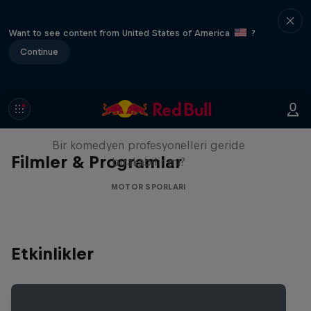
Want to see content from United States of America
?
Continue
Giving it Gears with Jason
Goliath
Bir komedyen profesyonelleri geride
Filmler & Programlar
bırakabilir mi?
MOTOR SPORLARI
Etkinlikler