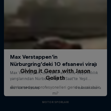
Giving it Gears with Jason
Goliath
Bir komedyen profesyonelleri geride bırakabilir
mi?
MOTOR SPORLARI