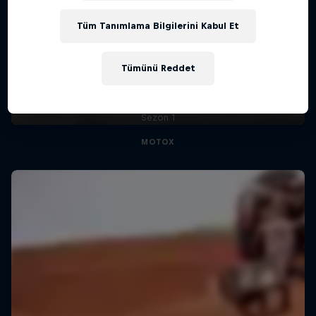
Tüm Tanımlama Bilgilerini Kabul Et
Unrideable
Tümünü Reddet
BTS on the 2024 FIM Hard Enduro World
Championship
Sezon 1
MOTOX