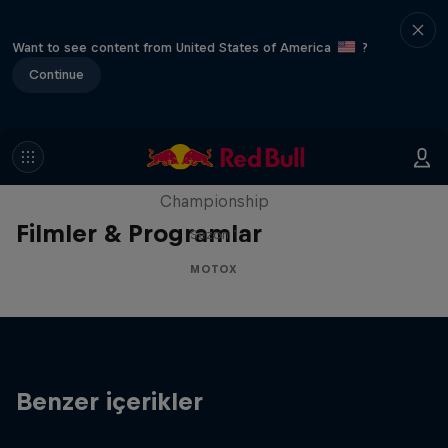
Want to see content from United States of America
?
Continue
Unrideable
BTS on the 2024 FIM Hard Enduro World
Championship
Filmler & Programlar
Sezon 1
MOTOX
Benzer içerikler