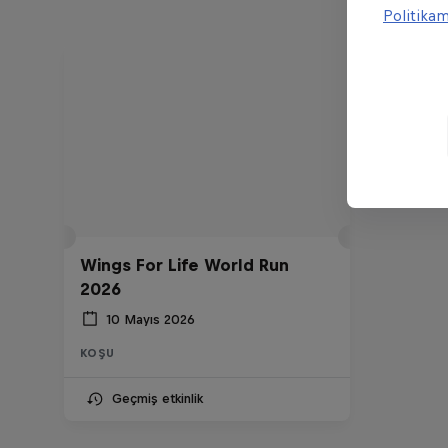
Politika
Wings For Life World Run
2026
10 Mayıs 2026
KOŞU
Geçmiş etkinlik