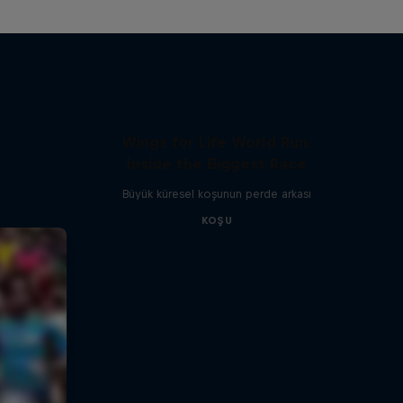
Wings for Life World Run:
Inside the Biggest Race
Büyük küresel koşunun perde arkası
KOŞU