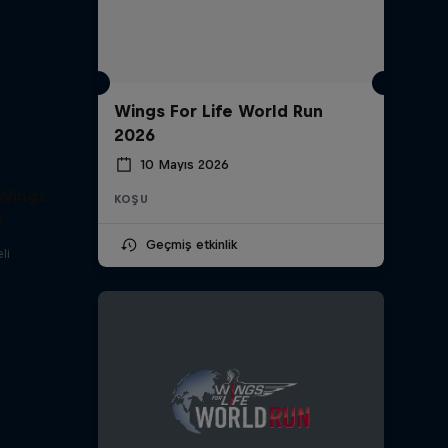
Wings For Life World Run
2026
10 Mayıs 2026
 Wings
KOŞU
i
Geçmiş etkinlik
li