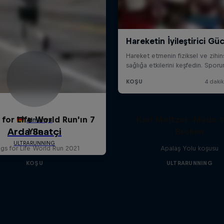
for Life World Run'ın 7
Karl Meltzer: Made 
Yılı
Broken
gs for Life World Run 2021
Apalaş Yolu koşusu
KOŞU
ULTRARUNNING