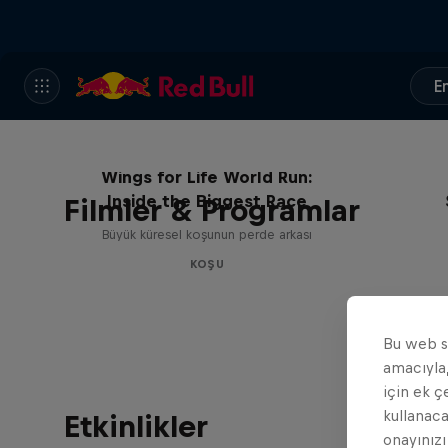
En
Wings for Life World Run:
Inside the Biggest Race
Filmler & Programlar
Büyük küresel koşunun perde arkası
KOŞU
Bu web si
amacıyla,
için ek ç
kullanaca
Etkinlikler
onayınızı