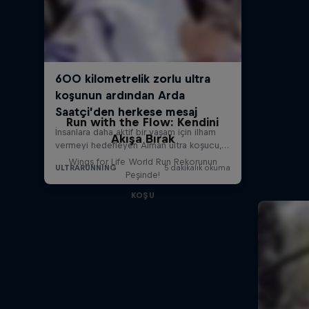
Run with the Flow: Kendini
Akışa Bırak
Wings for Life World Run Rekorunun
Peşinde!
KOŞU