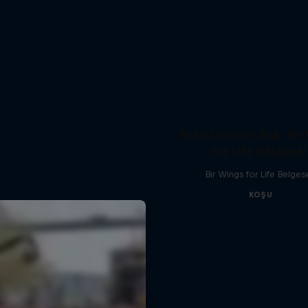
Fate Doesn't Ask: Bir
for Life Belgesel
Bir Wings for Life Belgese
KOŞU