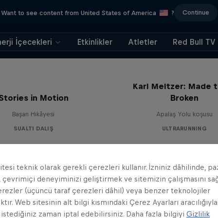
Continue
Want to see content from United States of America
?
erji İçecekleri
Etkinlikler
Atletler
Red Bull TV
Karl Meltzer: Made 
Stories in Motion
Broken
Başarı Hikâyesi
Apalaş Yolu koşusu
SUALTI DALIŞ
ULTRARUNNING
tesi teknik olarak gerekli çerezleri kullanır. İzniniz dâhilinde, p
 çevrimiçi deneyiminizi geliştirmek ve sitemizin çalışmasını s
erezler (üçüncü taraf çerezleri dâhil) veya benzer teknolojiler
ktır. Web sitesinin alt bilgi kısmındaki Çerez Ayarları aracılığıyla
 istediğiniz zaman iptal edebilirsiniz. Daha fazla bilgiyi
Gizlilik