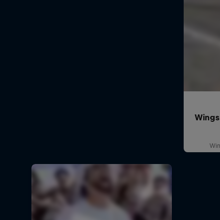
Wings 
Win