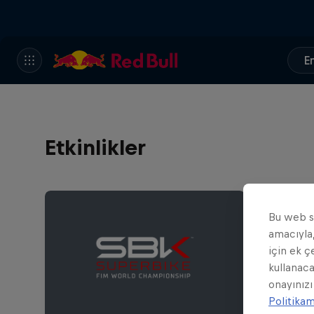
En
Etkinlikler
Bu web si
amacıyla,
için ek ç
kullanaca
onayınızı
Politika