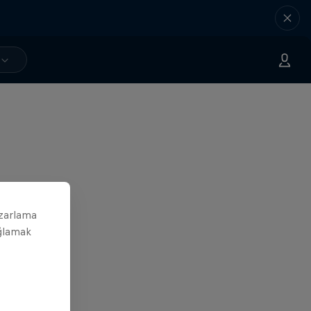
azarlama
ağlamak