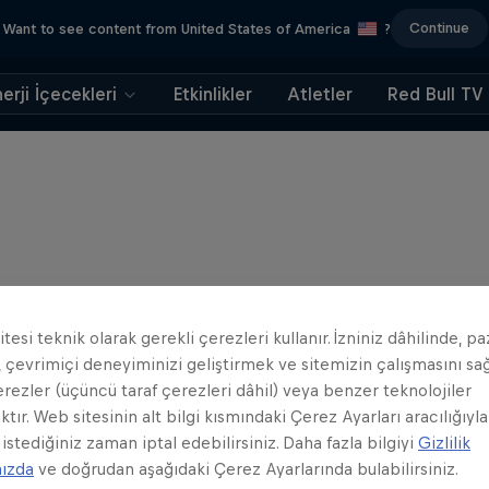
Continue
Want to see content from United States of America
?
erji İçecekleri
Etkinlikler
Atletler
Red Bull TV
tesi teknik olarak gerekli çerezleri kullanır. İzniniz dâhilinde, p
 çevrimiçi deneyiminizi geliştirmek ve sitemizin çalışmasını s
erezler (üçüncü taraf çerezleri dâhil) veya benzer teknolojiler
ktır. Web sitesinin alt bilgi kısmındaki Çerez Ayarları aracılığıyla
 istediğiniz zaman iptal edebilirsiniz. Daha fazla bilgiyi
Gizlilik
mızda
ve doğrudan aşağıdaki Çerez Ayarlarında bulabilirsiniz.