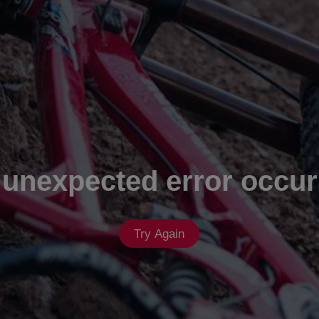
 unexpected error occur
Try Again