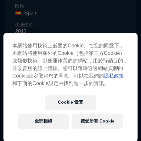
國籍
Spain
生涯始於
2012
項目
本網站使用技術上必要的Cookie。在您的同意下，
MotoGP
本網站將使用額外的Cookie（包括第三方Cookie）
或類似技術，以便運作我們的網站，用於行銷目的，
並改善您的線上體驗。您可以隨時透過網站頁腳的
Cookie設定取消您的同意。可以在我們的
隱私政策
強大的Repsol Honda MotoGP™ 廠隊於2020 年成為
和下面的Cookie設定中找到進一步的資訊。
家族企業，Álex Márquez在Moto3™ 和Moto2™ 級
別的冠軍生涯中獲得冠軍後，加入了他破世界冠軍紀
Cookie 设置
錄兄弟馬克(Marc) 的行列，並進入了摩托車賽車的
頂級賽事。 摩托車賽車界最快的家族現在正為
MotoGP™ 的榮耀正面迎戰。
全部拒絕
接受所有 Cookie
Álex 令人興奮地贏得了2019 年Moto2™ 世界冠軍，