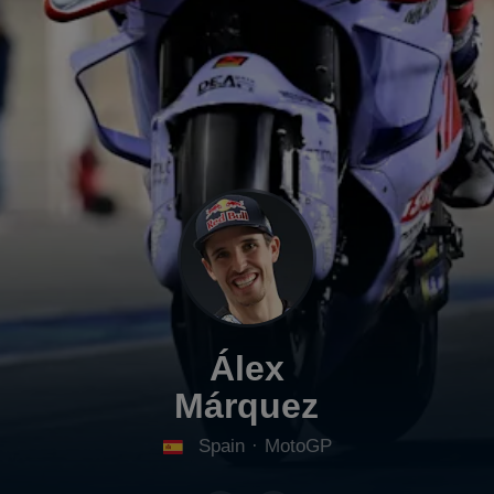
Álex
Márquez
Spain
·
MotoGP