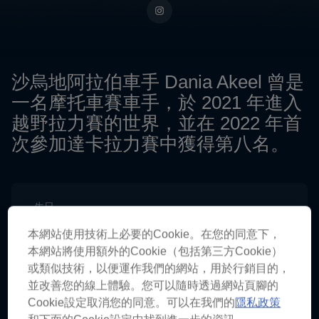
沙烏地阿拉伯車手 Dania Akeel 曾是
一名摩托車賽車手，於 2021 年進入
越野拉力賽的世界，並在 2022 年首
次參加達卡拉力賽中獲得第八名。
生日
9月 26, 1988
本網站使用技術上必要的Cookie。在您的同意下，
Age
本網站將使用額外的Cookie（包括第三方Cookie）
37
或類似技術，以便運作我們的網站，用於行銷目的，
並改善您的線上體驗。您可以隨時透過網站頁腳的
國籍
Cookie設定取消您的同意。可以在我們的
隱私政策
Saudi Arabia