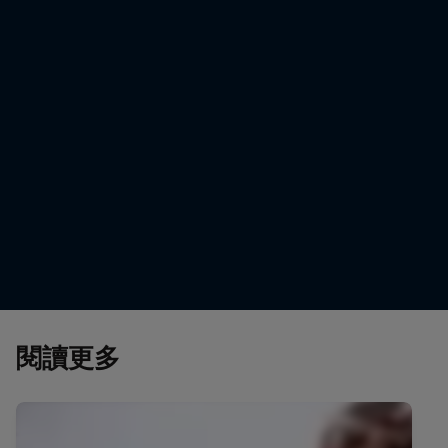
Dani Akeel on the way to third in the 2025 Rally-Raid
The 2025
World Championship
© Kin Ma
© Pawel Starzyk/Red Bull Content Pool
閱讀更多