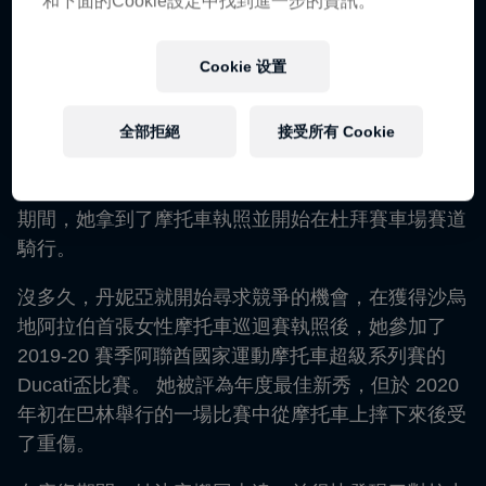
和下面的Cookie設定中找到進一步的資訊。
項目
Rally Raid Side By Side/Quad
Cookie 设置
全部拒絕
接受所有 Cookie
在倫敦皇家霍洛威大學獲得現代歷史和政治學位後，
丹妮亞搬到阿聯酋完成國際商務碩士學位。 在杜拜
期間，她拿到了摩托車執照並開始在杜拜賽車場賽道
騎行。
沒多久，丹妮亞就開始尋求競爭的機會，在獲得沙烏
地阿拉伯首張女性摩托車巡迴賽執照後，她參加了
2019-20 賽季阿聯酋國家運動摩托車超級系列賽的
Ducati盃比賽。 她被評為年度最佳新秀，但於 2020
年初在巴林舉行的一場比賽中從摩托車上摔下來後受
了重傷。