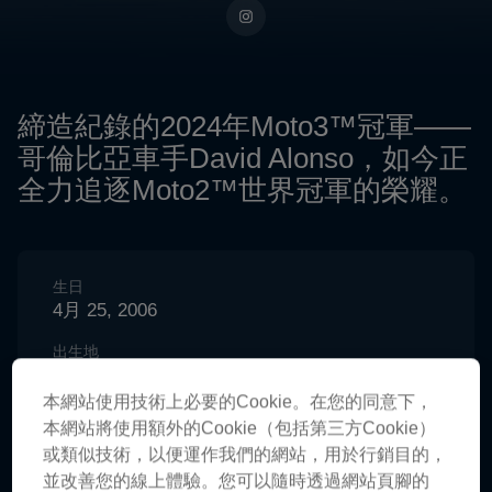
締造紀錄的2024年Moto3™冠軍——
哥倫比亞車手David Alonso，如今正
全力追逐Moto2™世界冠軍的榮耀。
生日
4月 25, 2006
出生地
Madrid, Spain
本網站使用技術上必要的Cookie。在您的同意下，
Age
本網站將使用額外的Cookie（包括第三方Cookie）
20
或類似技術，以便運作我們的網站，用於行銷目的，
並改善您的線上體驗。您可以隨時透過網站頁腳的
國籍