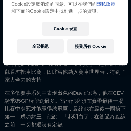
Colombia
Cookie設定取消您的同意。可以在我們的
隱私政策
和下面的Cookie設定中找到進一步的資訊。
生涯始於
2020
Cookie 设置
項目
Moto3
全部拒絕
接受所有 Cookie
從小開始，David Alonso就喜歡和父母一起在電視上
觀看摩托車比賽，因此當他踏入賽車世界時，得到了
家人全力的支持。
在多個賽事系列中表現出色的David認為，他在CEV
騎乘85GP時學到最多。當時他必須在賽季最後一場
比賽中奪冠才能贏得總冠軍，最終他在最後一圈搶下
第一，成功封王。他說：「我明白了，在衝過終點線
之前，一切都還沒有定數。」