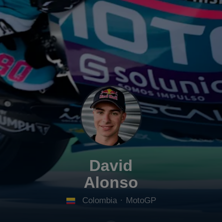
David
Alonso
Colombia
·
MotoGP