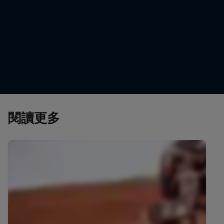
米奇 小格思里- Mitch Guthrie Jr.
Mitch Guthrie Jr. is desert-ready
© Kin Marcin/Red Bull Content Pool
閱讀更多