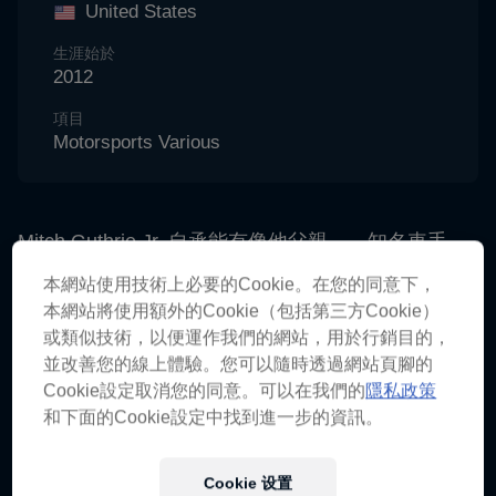
United States
生涯始於
2012
項目
Motorsports Various
Mitch Guthrie Jr. 自承能有像他父親——知名車手
Mitch Guthrie Sr.——這樣的導師是他的幸運，但如
本網站使用技術上必要的Cookie。在您的同意下，
今這位兒子已成為頭條焦點。
本網站將使用額外的Cookie（包括第三方Cookie）
或類似技術，以便運作我們的網站，用於行銷目的，
「我父親一生都是我的最佳榜樣，有他教我所有他知
並改善您的線上體驗。您可以隨時透過網站頁腳的
道的事情，對我意義非凡，」Mitch談到父親時這樣
Cookie設定取消您的同意。可以在我們的
隱私政策
說道。「終於，我現在達到了可以獨立完成事情的階
和下面的Cookie設定中找到進一步的資訊。
段，但過去十年間，我一直在向他學習」他補充道。
Cookie 设置
Mitch在11歲時開始參加短道比賽，起初是在CORR