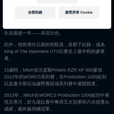
系列賽中亮相，隨後於2008年參加盧卡斯石油越野
賽系列賽（Lucas Oil Off Road Racing Series），在
全部拒絕
接受所有 Cookie
Stock Kart組別展開競逐。隨著技術提升，他轉戰
Modified Kart組別，並在2011賽季——他的卡丁車
生涯最後一年——表現出色。
此外，他曾擔任父親的領航員，並創下紀錄，成為
King of The Hammers UTV比賽史上最年輕的參賽
者。
15歲時，Mitch首次駕駛Polaris RZR XP 900參加
2012年的WORCS系列賽，在Production 1000組別
以及盧卡斯石油越野賽區域系列賽中展開競逐。
2013年，Mitch在WORCS Production 1000組別中展
現主導力，於九場比賽中奪得五次冠軍和六次頒獎台
成績，最終贏得總冠軍。