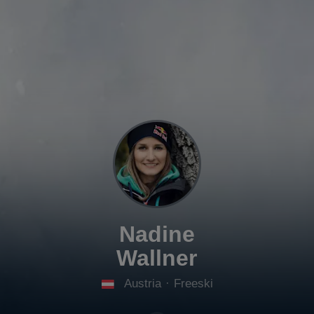
Nadine
Wallner
Austria
·
Freeski