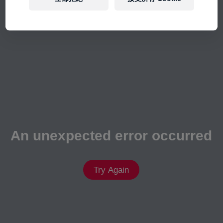
An unexpected error occurred
Try Again