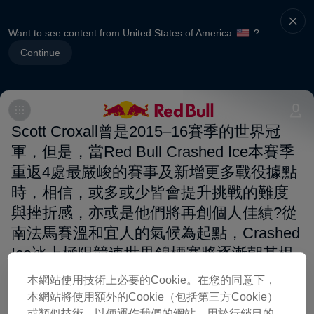
Want to see content from United States of America
?
Continue
Scott Croxall曾是2015–16賽季的世界冠
軍，但是，當Red Bull Crashed Ice本賽季
重返4處最嚴峻的賽事及新增更多戰役據點
時，相信，或多或少皆會提升挑戰的難度
與挫折感，亦或是他們將再創個人佳績?從
南法馬賽溫和宜人的氣候為起點，Crashed
Ice冰上極限競速世界錦標賽將逐漸朝其根
源地北極圈慢慢挺進，而今年唯一天然冰
本網站使用技術上必要的Cookie。在您的同意下，
上賽道即在芬蘭的韋斯屈萊
本網站將使用額外的Cookie（包括第三方Cookie）
或類似技術，以便運作我們的網站，用於行銷目的，