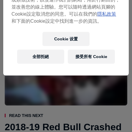
(Jyväskylä/Laajis)隆重舉行。 更多相關訊
並改善您的線上體驗。您可以隨時透過網站頁腳的
息，歡迎逕至
活動官網
關注、鎖定。
Cookie設定取消您的同意。可以在我們的
隱私政策
和下面的Cookie設定中找到進一步的資訊。
Cookie 设置
全部拒絕
接受所有 Cookie
Read This Next
2018-19 Red Bull Crashed