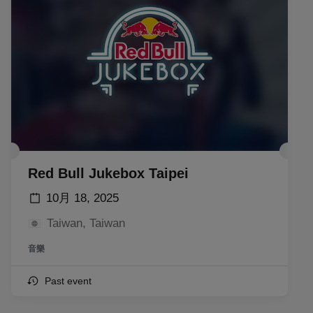
Red Bull Jukebox Taipei
10月 18, 2025
Taiwan, Taiwan
音樂
Past event
勢不可擋: Red Bull Batalla饒舌