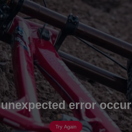
 unexpected error occur
Try Again