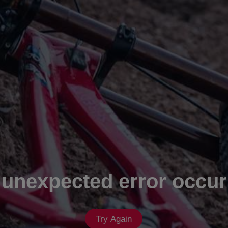
 unexpected error occur
Try Again