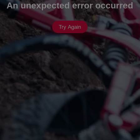
An unexpected error occurred
Try Again