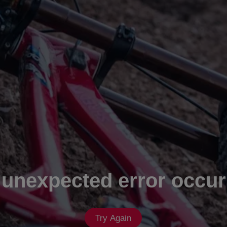
 unexpected error occur
Try Again