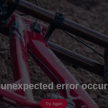
 unexpected error occur
Try Again