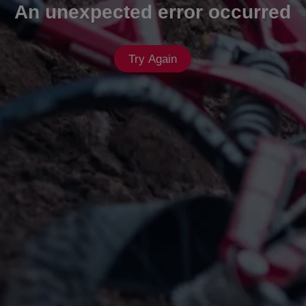
An unexpected error occurred
Try Again