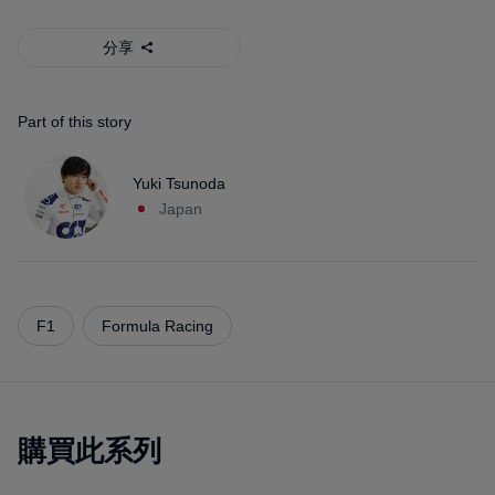
分享
Part of this story
Yuki Tsunoda
Japan
F1
Formula Racing
購買此系列