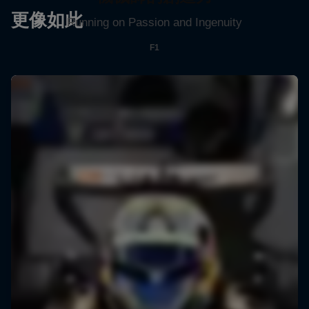
更像如此
Running on Passion and Ingenuity
F1