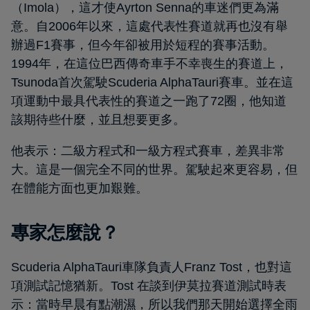
（Imola），這才使Ayrton Senna的車迷們更為滿
意。自2006年以來，這處代表性賽道就再也沒有舉
辦過F1賽事，但今年卻被用於短程的賽事活動。
1994年，在這位巴西傳奇車手不幸喪生的賽道上，
Tsunoda首次駕駛Scuderia AlphaTauri賽車。並在這
項運動中最具代表性的賽道之一跑了72圈，他知道
該期待些什麼，並且想要更多。
他表示：二級方程式和一級方程式賽車，差異非常
大。這是一個完全不同的世界。駕駛起來更容易，但
在體能方面也更加艱難。
專家怎麼說？
Scuderia AlphaTauri車隊負責人Franz Tost，也對這
項測試記憶猶新。Tost 在談到伊莫拉賽道測試時表
示：當時早晨有點潮濕，所以我們那天開始選擇全雨