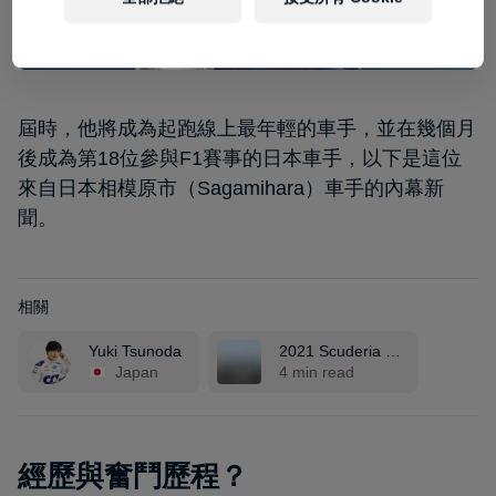
屆時，他將成為起跑線上最年輕的車手，並在幾個月
後成為第18位參與F1賽事的日本車手，以下是這位
來自日本相模原市（Sagamihara）車手的內幕新
聞。
相關
Yuki Tsunoda
2021 Scuderia …
Japan
4 min read
經歷與奮鬥歷程？