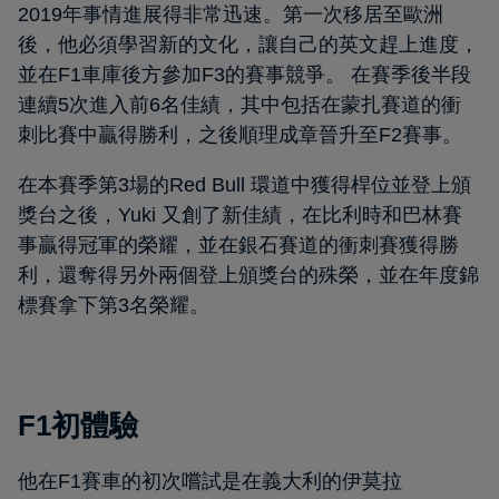
2019年事情進展得非常迅速。第一次移居至歐洲
後，他必須學習新的文化，讓自己的英文趕上進度，
並在F1車庫後方參加F3的賽事競爭。 在賽季後半段
連續5次進入前6名佳績，其中包括在蒙扎賽道的衝
刺比賽中贏得勝利，之後順理成章晉升至F2賽事。
在本賽季第3場的Red Bull 環道中獲得桿位並登上頒
獎台之後，Yuki 又創了新佳績，在比利時和巴林賽
事贏得冠軍的榮耀，並在銀石賽道的衝刺賽獲得勝
利，還奪得另外兩個登上頒獎台的殊榮，並在年度錦
標賽拿下第3名榮耀。
F1初體驗
他在F1賽車的初次嚐試是在義大利的伊莫拉