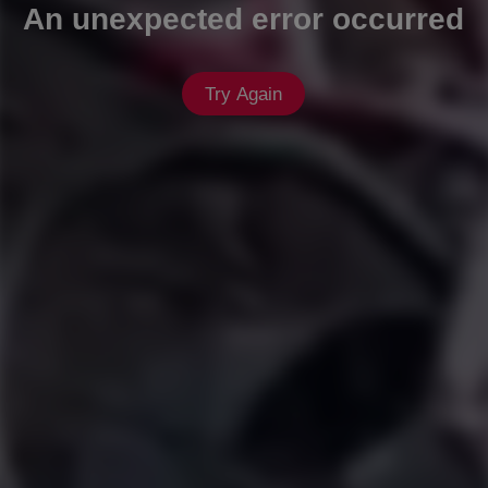
An unexpected error occurred
Try Again