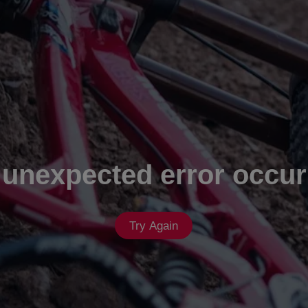
 unexpected error occur
Try Again