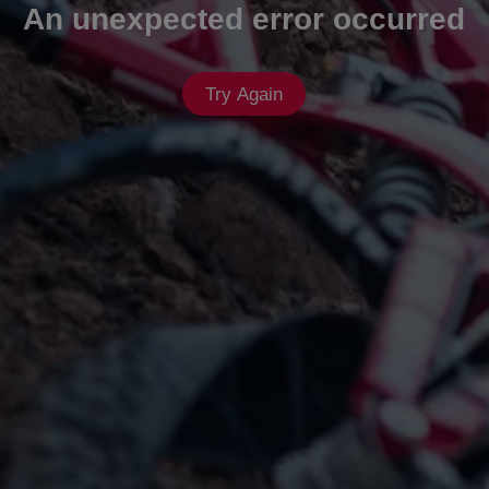
An unexpected error occurred
Try Again