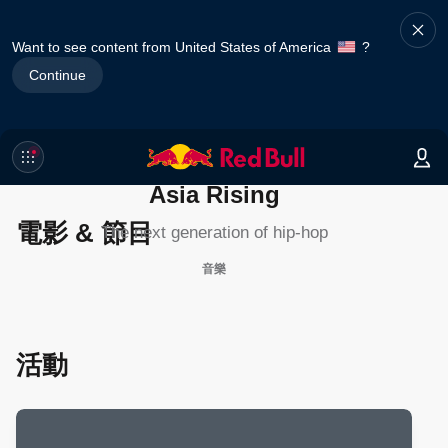
Want to see content from United States of America
?
Continue
Asia Rising
電影 & 節目
The next generation of hip-hop
音樂
活動