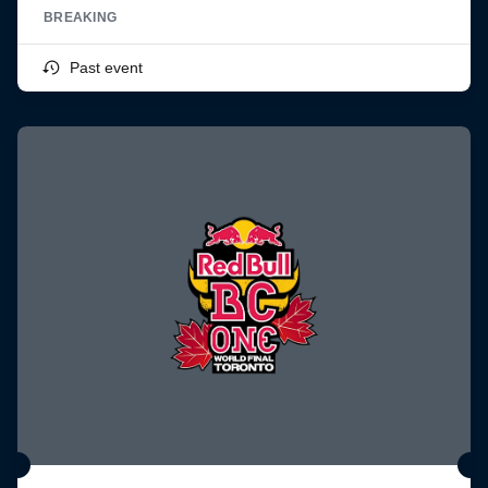
BREAKING
Past event