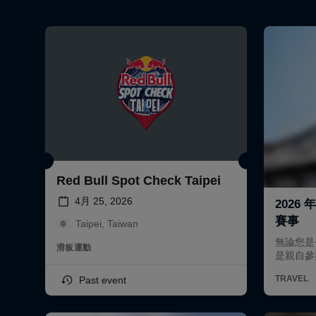
Red Bull Spot Check Taipei
4月 25, 2026
Taipei, Taiwan
滑板運動
Past event