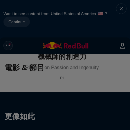
Want to see content from United States of America
?
Continue
機械師的創造力
電影 & 節目
Running on Passion and Ingenuity
F1
更像如此