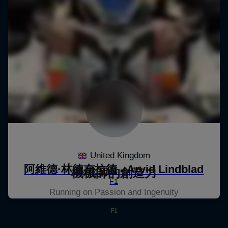
機械師的創造力
Running on Passion and Ingenuity
F1