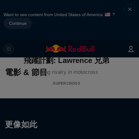
Want to see content from United States of America
?
Continue
飛躍計劃: Lawrence 兄弟
電影 & 節目
Sibling rivalry in motocross
SUPERCROSS
更像如此