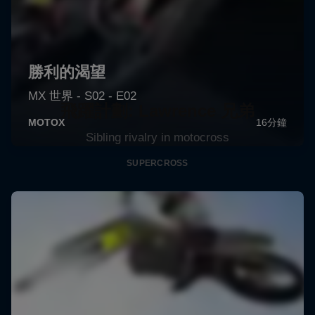
飛躍計劃: Lawrence 兄弟
Sibling rivalry in motocross
SUPERCROSS