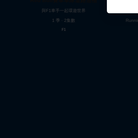
Red Bull賽車車隊道路巡禮
與F1車手一起環遊世界
1 季 · 2集數
Runni
F1