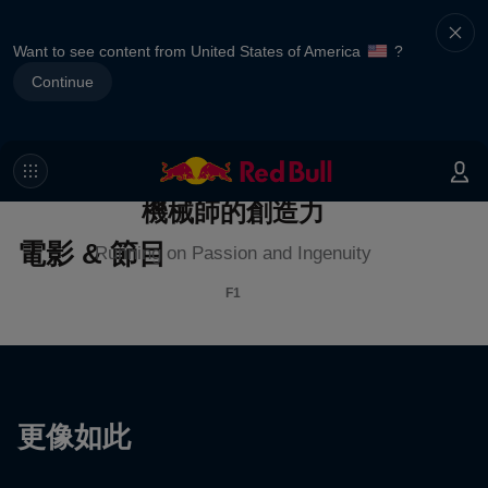
Want to see content from United States of America
?
Continue
機械師的創造力
電影 & 節目
Running on Passion and Ingenuity
F1
更像如此