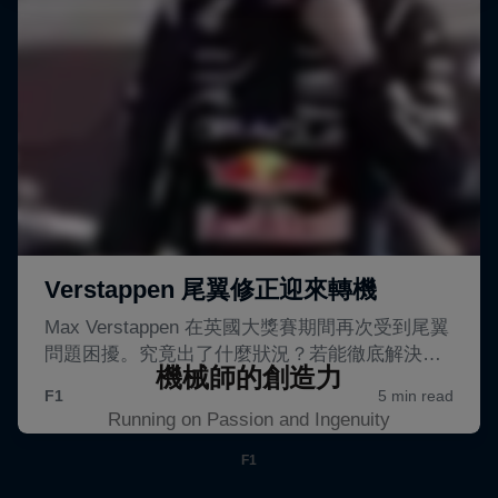
機械師的創造力
Running on Passion and Ingenuity
F1