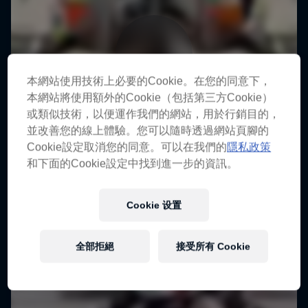
本網站使用技術上必要的Cookie。在您的同意下，
本網站將使用額外的Cookie（包括第三方Cookie）
或類似技術，以便運作我們的網站，用於行銷目的，
Red Bull賽車車隊道路巡禮
並改善您的線上體驗。您可以隨時透過網站頁腳的
與F1車手一起環遊世界
Cookie設定取消您的同意。可以在我們的
隱私政策
和下面的Cookie設定中找到進一步的資訊。
1 季 · 2集數
F1
Cookie 设置
全部拒絕
接受所有 Cookie