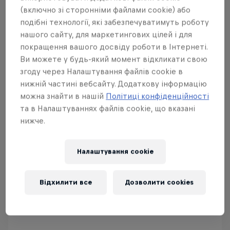
(включно зі сторонніми файлами cookie) або
подібні технології, які забезпечуватимуть роботу
нашого сайту, для маркетингових цілей і для
покращення вашого досвіду роботи в Інтернеті.
Red Bull Megaloop
Ви можете у будь-який момент відкликати свою
29 Серпня – 7 Листопада 2026
згоду через Налаштування файлів cookie в
нижній частині вебсайту. Додаткову інформацію
KSN Нордвейк, Нідерланди
можна знайти в нашій
Політиці конфіденційності
КАЙТБОРДИНГ
та в Налаштуваннях файлів cookie, що вказані
нижче.
Незабаром
Налаштування cookie
Дивися все
Відхилити все
Дозволити cookies