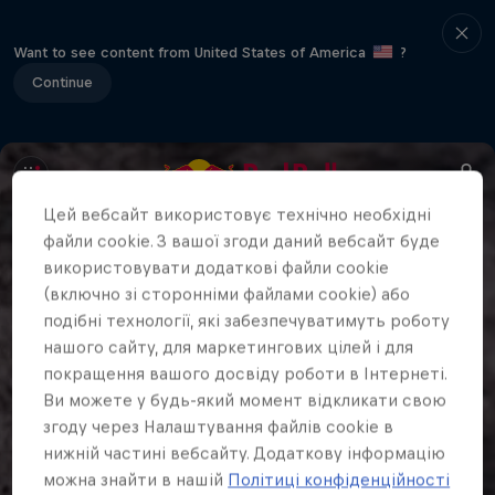
Want to see content from United States of America
?
Continue
Цей вебсайт використовує технічно необхідні
файли cookie. З вашої згоди даний вебсайт буде
використовувати додаткові файли cookie
(включно зі сторонніми файлами cookie) або
подібні технології, які забезпечуватимуть роботу
нашого сайту, для маркетингових цілей і для
покращення вашого досвіду роботи в Інтернеті.
Ви можете у будь-який момент відкликати свою
згоду через Налаштування файлів cookie в
нижній частині вебсайту. Додаткову інформацію
можна знайти в нашій
Політиці конфіденційності