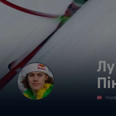
Лу
Пі
Норв