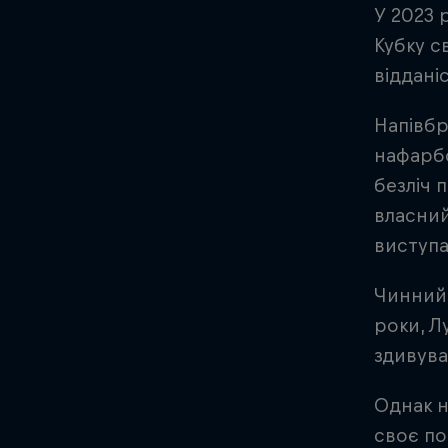
У 2023 
Кубку с
відданіс
Напівбр
нафарбо
безліч 
власний
виступа
Чинний 
роки, Л
здивува
Однак н
своє по