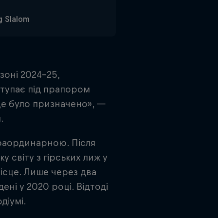
g Slalom
зоні 2024-25,
ступає під прапором
 це було призначено», —
.
раординарною. Після
у світу з гірських лиж у
 місце. Лише через два
ені у 2020 році. Відтоді
діумі.