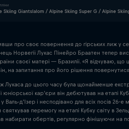
пліни
e Skiing Giantslalom / Alpine Skiing Super G / Alpine Skiin
вши про своє повернення до гірських лиж у се
ець Норвегії Лукас Пінейро Браатен тепер ви
країни своєї матері — Бразилії. «Я відчуваю, що
він, на запитання про його рішення повернутися
 Лукаса до цього часу була щонайменше екст
ї юніорської кар'єри він дебютував на етапі Кубк
 у Валь-д'Ізер і несподівано для всіх посів 26-е
н святкував перемогу на етапі Кубку світу в Зельд
ав набирати обертів, регулярно фінішуючи на по