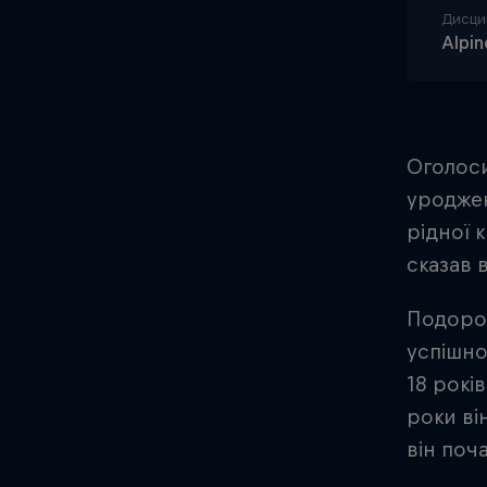
Дисци
Alpin
Оголоси
уроджен
рідної 
сказав 
Подорож
успішно
18 років
роки ві
він поч