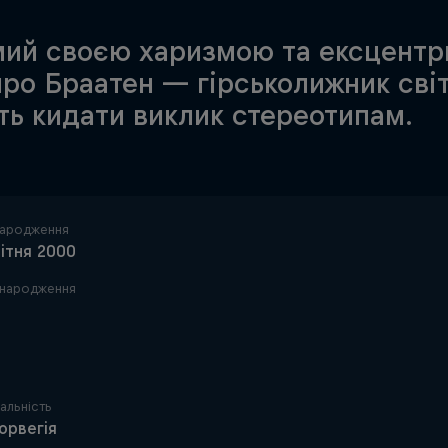
мий своєю харизмою та ексцентр
ро Браатен — гірськолижник світ
ь кидати виклик стереотипам.
народження
вітня 2000
 народження
альність
орвегія