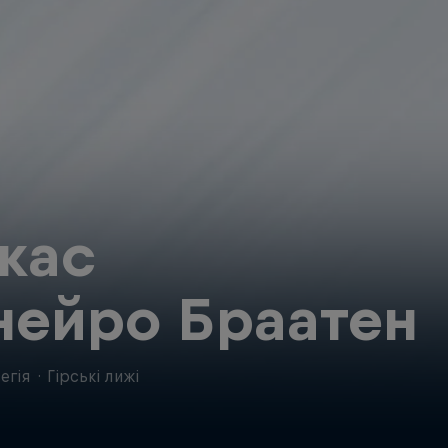
кас
нейро Браатен
егія
·
Гірські лижі