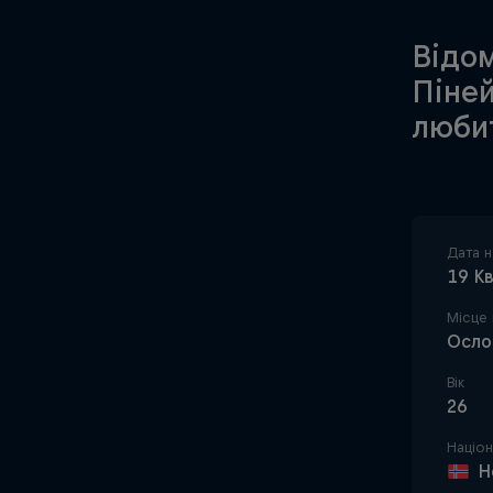
Відо
Піней
любит
Дата 
19 К
Місце
Осло
Вік
26
Націон
Н