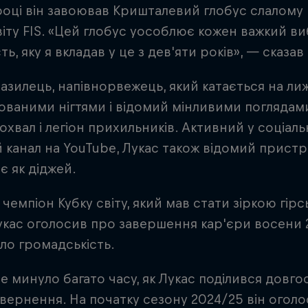
році він завоював Кришталевий глобус слалому п
віту FIS. «Цей глобус уособлює кожен важкий виб
ть, яку я вкладав у це з дев'яти років», — сказав 
азилець, напівнорвежець, який катається на ли
ваними нігтями і відомий мінливими поглядами
похвал і легіон прихильників. Активний у соціал
 канал на YouTube, Лукас також відомий пристр
є як діджей.
чемпіон Кубку світу, який мав стати зіркою гірс
укас оголосив про завершення кар'єри восени 
ло громадськість.
е минуло багато часу, як Лукас поділився дов
вернення. На початку сезону 2024/25 він огол