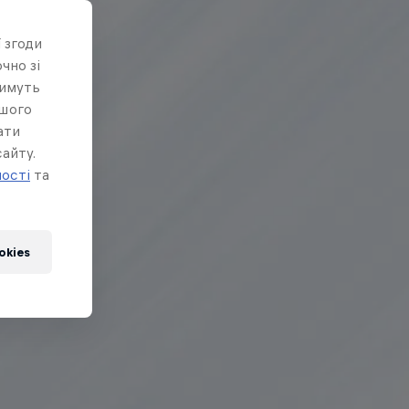
 згоди
чно зі
тимуть
ашого
ати
айту.
ності
та
okies