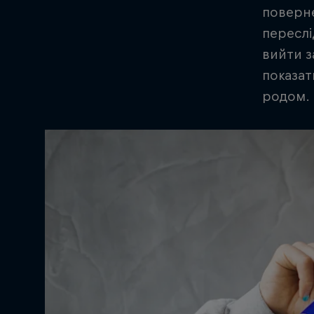
поверне
переслі
вийти з
показат
родом.