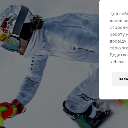
Цей вебс
даний ве
сторонні
роботу н
досвіду 
свою зго
Додатко
в Налашт
Нала