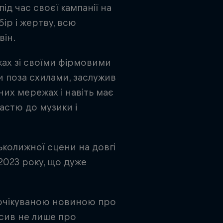
ід час своєї кампанії на
ір і жертву, всю
він.
жах зі своїми фірмовими
 поза схилами, заслужив
ьних мережах і навіть має
астю до музики і
ьколижної сцени на довгі
2023 року, що дуже
гоочікуваною новиною про
осив не лише про