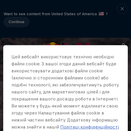
Want to see content from United States of America
?
Continue
Цей вебсайт використовує технічно необхідні
файли cookie. З вашої згоди даний вебсайт буде
використовувати додаткові файли cookie
(включно зі сторонніми файлами cookie) або
подібні технології, які забезпечуватимуть роботу
нашого сайту, для маркетингових цілей і для
покращення вашого досвіду роботи в Інтернеті.
Ви можете у будь-який момент відкликати свою
згоду через Налаштування файлів cookie в
нижній частині вебсайту. Додаткову інформацію
можна знайти в нашій
Політиці конфіденційності