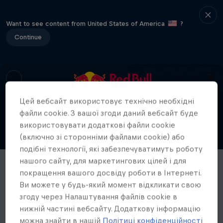
Want to see content from United States of America
?
Continue
Цей вебсайт використовує технічно необхідні
файли cookie. З вашої згоди даний вебсайт буде
використовувати додаткові файли cookie
(включно зі сторонніми файлами cookie) або
подібні технології, які забезпечуватимуть роботу
нашого сайту, для маркетингових цілей і для
покращення вашого досвіду роботи в Інтернеті.
Ви можете у будь-який момент відкликати свою
згоду через Налаштування файлів cookie в
нижній частині вебсайту. Додаткову інформацію
можна знайти в нашій
Політиці конфіденційності