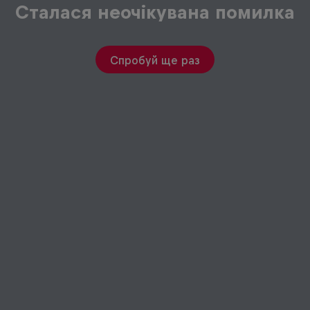
Сталася неочікувана помилка
Спробуй ще раз