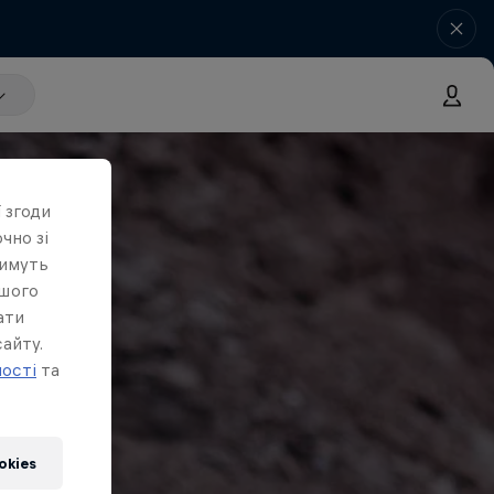
 згоди
чно зі
тимуть
ашого
ати
айту.
ності
та
okies