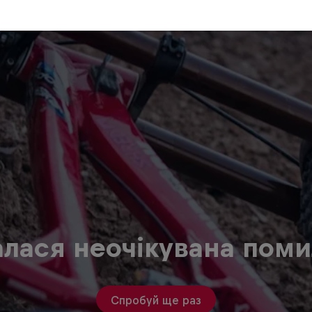
алася неочікувана поми
Спробуй ще раз