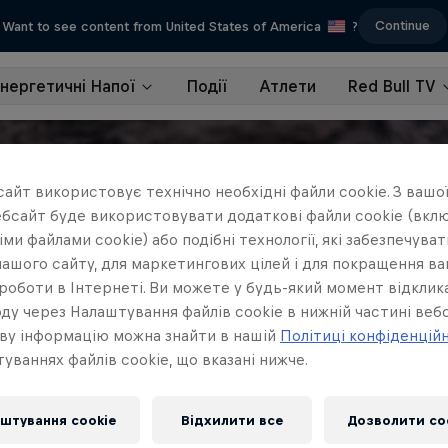
Continue
Want to see content from United States of America
?
Енергетичні Напої
Події
Атлети
Red Bull TV
айт використовує технічно необхідні файли cookie. З вашої
бсайт буде використовувати додаткові файли cookie (вклю
ми файлами cookie) або подібні технології, які забезпечува
ашого сайту, для маркетингових цілей і для покращення в
роботи в Інтернеті. Ви можете у будь-який момент відклик
ду через Налаштування файлів cookie в нижній частині вебс
ву інформацію можна знайти в нашій
Політиці конфіденцій
уваннях файлів cookie, що вказані нижче.
штування cookie
Відхилити все
Дозволити co