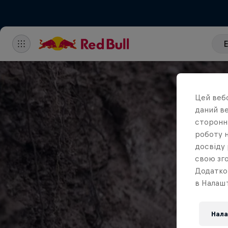
Цей вебс
даний ве
сторонні
роботу н
досвіду 
свою зго
Додатко
в Налашт
Нала