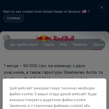
Want to see content from United States of America
?
Continue
Що треба знати
Карти
FAQ
Правила
Призи
1 місце – 50 000 грн. на команду з двох
учасників, а також гарнітури Steelseries Arctis та
футболки Red Bull Flick на команду з двох
учасників;
Цей вебсайт використовує технічно необхідні
файли cookie. З вашої згоди даний вебсайт буде
2 місце – 20 000 грн. на команду з двох
використовувати додаткові файли cookie
учасників, а також гарнітури Steelseries Arctis та
(включно зі сторонніми файлами cookie) або