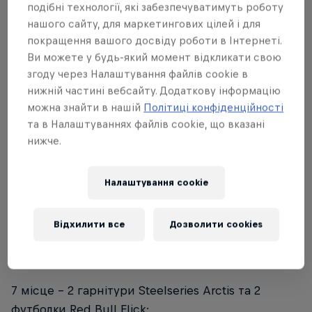
футболки Red Bull Flick на команду з двох
подібні технології, які забезпечуватимуть роботу
учасників;
нашого сайту, для маркетингових цілей і для
покращення вашого досвіду роботи в Інтернеті.
3 місце – 10 000 грн. на команду з двох
Ви можете у будь-який момент відкликати свою
учасників, а також 2 гарнітури Steelseries Arctis
згоду через Налаштування файлів cookie в
та 2 футболки Red Bull Flick;
нижній частині вебсайту. Додаткову інформацію
можна знайти в нашій
Політиці конфіденційності
4 місце – 2 гарнітури Steelseries Arctis, 2 миші
та в Налаштуваннях файлів cookie, що вказані
ігрові Steelseries Rival 3 та 2 футболки Red Bull
нижче.
Flick;
Налаштування cookie
5 місце - 2 гарнітури Steelseries Arctis та 2
футболки Red Bull Flick;
Відхилити все
Дозволити cookies
6 місце – 2 гарнітури Steelseries Arctis та 2
футболки Red Bull Flick;
7 місце - 2 гарнітури Steelseries Arctis та 2
футболки Red Bull Flick;