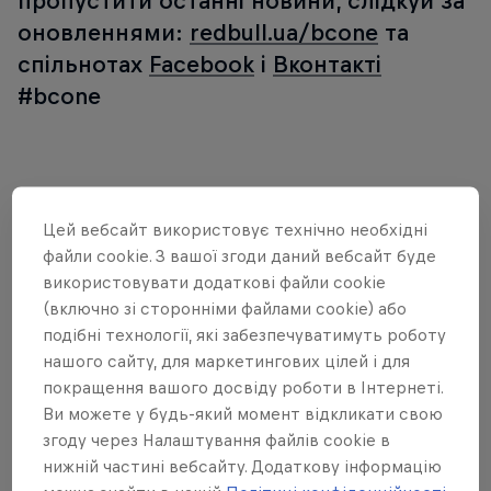
пропустити останні новини, слідкуй за
оновленнями:
redbull.ua/bcone
та
спільнотах
Facebook
і
Вконтакті
#bcone
Партнери
Цей вебсайт використовує технічно необхідні
файли cookie. З вашої згоди даний вебсайт буде
використовувати додаткові файли cookie
(включно зі сторонніми файлами cookie) або
подібні технології, які забезпечуватимуть роботу
нашого сайту, для маркетингових цілей і для
покращення вашого досвіду роботи в Інтернеті.
Ви можете у будь-який момент відкликати свою
згоду через Налаштування файлів cookie в
нижній частині вебсайту. Додаткову інформацію