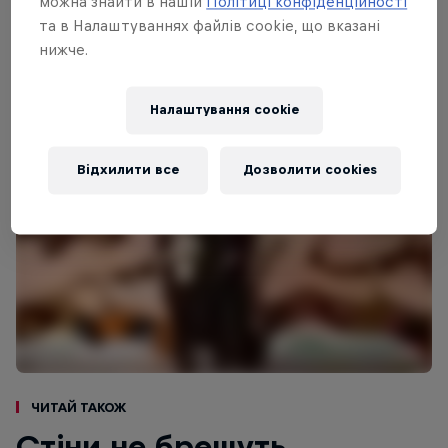
можна знайти в нашій
Політиці конфіденційності
та в Налаштуваннях файлів cookie, що вказані
нижче.
Налаштування cookie
Відхилити все
Дозволити cookies
Читай також
Стіни не брешуть