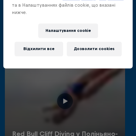
та в Налаштуваннях файлів cookie, що вказані
Схожі відео
нижче.
Налаштування cookie
Відхилити все
Дозволити cookies