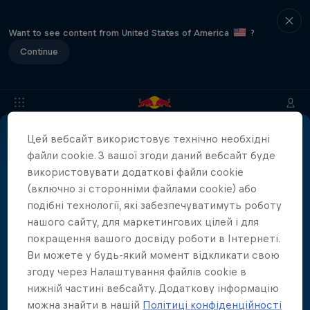
Want to see content from United States of America
?
Continue
Цей вебсайт використовує технічно необхідні
Інформація
Місце
Питання
файли cookie. З вашої згоди даний вебсайт буде
використовувати додаткові файли cookie
(включно зі сторонніми файлами cookie) або
подібні технології, які забезпечуватимуть роботу
Партнери
нашого сайту, для маркетингових цілей і для
покращення вашого досвіду роботи в Інтернеті.
Ви можете у будь-який момент відкликати свою
згоду через Налаштування файлів cookie в
нижній частині вебсайту. Додаткову інформацію
можна знайти в нашій
Політиці конфіденційності