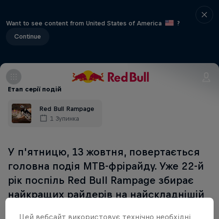
Want to see content from United States of America
?
Continue
Етап серії подій
Red Bull Rampage
1 Зупинка
У п'ятницю, 13 жовтня, повертається
головна подія MTB-фрірайду. Уже 22-й
рік поспіль Red Bull Rampage збирає
найкращих райдерів на найскладнішій
місцевості у світі, щоб вони
Цей вебсайт використовує технічно необхідні