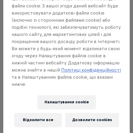
продемонстрували найстрашніші
файли cookie. З вашої згоди даний вебсайт буде
трюки, лінії та спуски, які спорт ще не
використовувати додаткові файли cookie
бачив!
(включно зі сторонніми файлами cookie) або
подібні технології, які забезпечуватимуть роботу
Перший Red Bull Rampage відбувся у 2001 році.
нашого сайту, для маркетингових цілей і для
покращення вашого досвіду роботи в Інтернеті.
З того часу 16 різних змагань і 10 різних
Ви можете у будь-який момент відкликати свою
переможців увійшли в історію найжорсткіших
згоду через Налаштування файлів cookie в
змагань з маунтінбайку на Землі.
нижній частині вебсайту. Додаткову інформацію
можна знайти в нашій
Політиці конфіденційності
Слідкуй за новинами про Red Bull Rampage 2023
та в Налаштуваннях файлів cookie, що вказані
тут або підписуйся на @RedBullBike, щоб
нижче.
отримувати інформацію про подію, детальну
інформацію про пряму трансляцію, інформацію
Налаштування cookie
для глядачів та багато іншого.
Хочеш більше прямо зараз? Не забудьте
Відхилити все
Дозволити cookies
переглянути переможний забіг Брета Ріда з