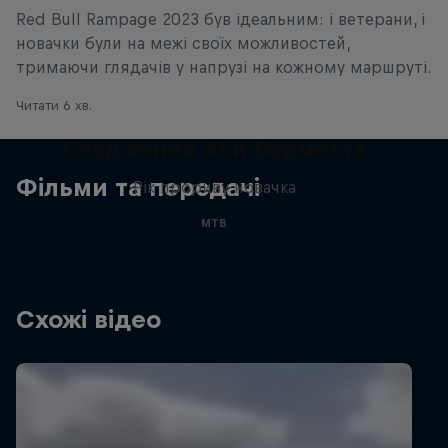
Red Bull Rampage 2023 був ідеальним: і ветерани, і
новачки були на межі своїх можливостей,
тримаючи глядачів у напрузі на кожному маршруті.
Читати 6 хв.
Сходження Аси Верметта
Фільми та передачі
Рік прориву новачка
MTB
Схожі відео