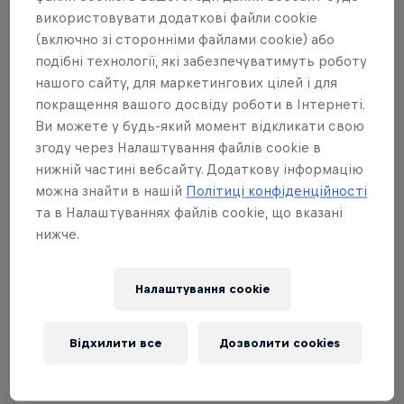
використовувати додаткові файли cookie
Algeria
Czech republic
Iraq
(включно зі сторонніми файлами cookie) або
подібні технології, які забезпечуватимуть роботу
Angola
Dem. Rep. of the Congo
India
нашого сайту, для маркетингових цілей і для
покращення вашого досвіду роботи в Інтернеті.
Bangladesh
Djibouti
Japan
Ви можете у будь-який момент відкликати свою
згоду через Налаштування файлів cookie в
нижній частині вебсайту. Додаткову інформацію
Bahrain
Egypt
Kenya
можна знайти в нашій
Політиці конфіденційності
та в Налаштуваннях файлів cookie, що вказані
Belize
El Salvador
Korea
нижче.
Benin
Equatorial Guinea
Kuwait
Налаштування cookie
Botswana
Eritrea
Lebanon
Відхилити все
Дозволити cookies
Brazil
Ethiopia
Lesotho