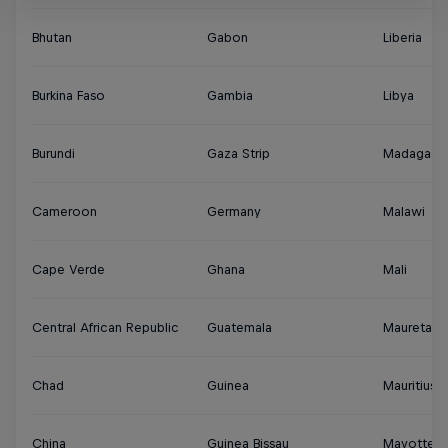
Bhutan
Gabon
Liberia
Burkina Faso
Gambia
Libya
Burundi
Gaza Strip
Madagasc
Cameroon
Germany
Malawi
Cape Verde
Ghana
Mali
Central African Republic
Guatemala
Mauretani
Chad
Guinea
Mauritius
China
Guinea Bissau
Mayotte