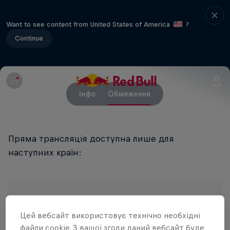
Want to see content from United States of America
?
Continue
Інфо
Обмеження
Пряма трансляція доступна лише для
наступних країн:
Afghanistan
Cote d'Ivoire
Iran
Цей вебсайт використовує технічно необхідні
файли cookie. З вашої згоди даний вебсайт буде