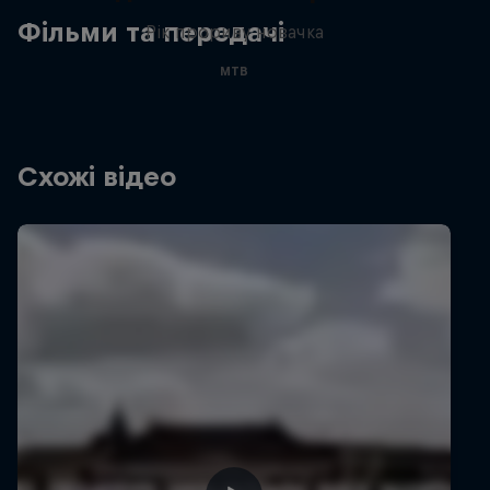
Фільми та передачі
Рік прориву новачка
MTB
Схожі відео