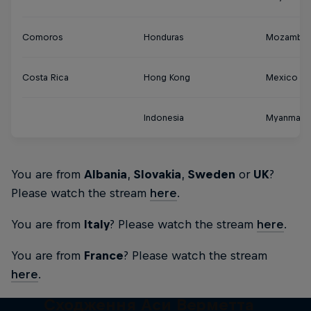
Comoros
Honduras
Mozambiq
Costa Rica
Hong Kong
Mexico
Indonesia
Myanmar
You are from
Albania
,
Slovakia
,
Sweden
or
UK
?
Please watch the stream
here
.
You are from
Italy
? Please watch the stream
here
.
You are from
France
? Please watch the stream
here
.
Сходження Аси Верметта