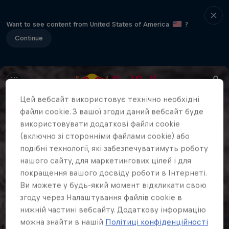
Want to see content from United States of America
?
Continue
Цей вебсайт використовує технічно необхідні
файли cookie. З вашої згоди даний вебсайт буде
використовувати додаткові файли cookie
(включно зі сторонніми файлами cookie) або
подібні технології, які забезпечуватимуть роботу
нашого сайту, для маркетингових цілей і для
покращення вашого досвіду роботи в Інтернеті.
Ви можете у будь-який момент відкликати свою
згоду через Налаштування файлів cookie в
нижній частині вебсайту. Додаткову інформацію
можна знайти в нашій
Політиці конфіденційності