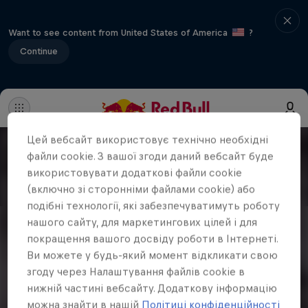
Want to see content from United States of America
?
Continue
Цей вебсайт використовує технічно необхідні
файли cookie. З вашої згоди даний вебсайт буде
використовувати додаткові файли cookie
(включно зі сторонніми файлами cookie) або
подібні технології, які забезпечуватимуть роботу
нашого сайту, для маркетингових цілей і для
покращення вашого досвіду роботи в Інтернеті.
Ви можете у будь-який момент відкликати свою
згоду через Налаштування файлів cookie в
нижній частині вебсайту. Додаткову інформацію
можна знайти в нашій
Політиці конфіденційності