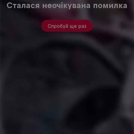
Сталася неочікувана помилка
Спробуй ще раз