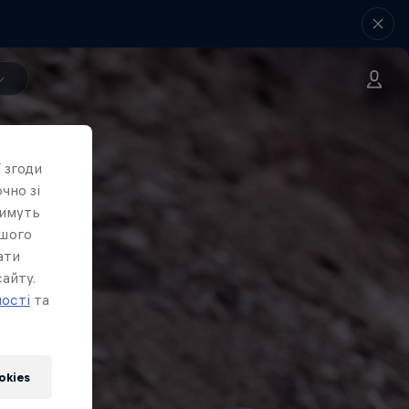
 згоди
чно зі
тимуть
ашого
ати
айту.
ності
та
okies