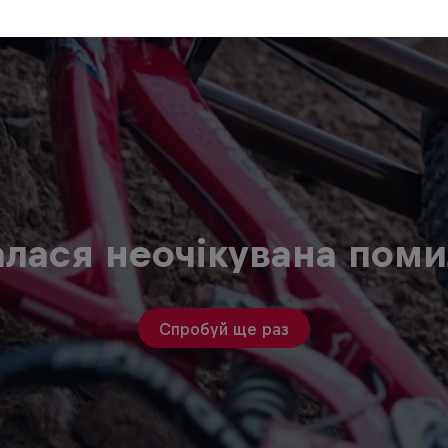
алася неочікувана поми
Спробуй ще раз