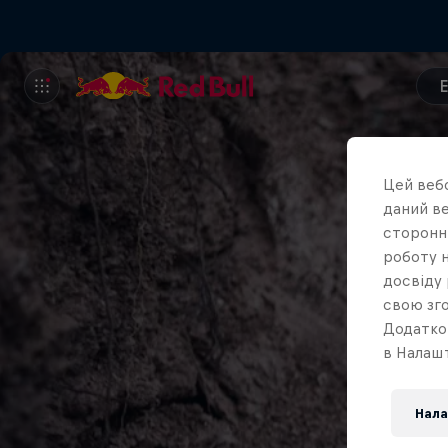
Цей вебс
даний ве
сторонні
роботу н
досвіду 
свою зго
Додатко
в Налашт
Нала