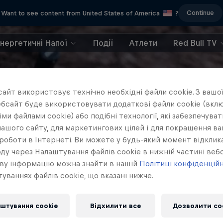
Continue
Want to see content from United States of America
?
Енергетичні Напої
Події
Атлети
Red Bull TV
айт використовує технічно необхідні файли cookie. З вашої
бсайт буде використовувати додаткові файли cookie (вклю
ми файлами cookie) або подібні технології, які забезпечува
ашого сайту, для маркетингових цілей і для покращення в
роботи в Інтернеті. Ви можете у будь-який момент відклик
ду через Налаштування файлів cookie в нижній частині вебс
ву інформацію можна знайти в нашій
Політиці конфіденцій
уваннях файлів cookie, що вказані нижче.
штування cookie
Відхилити все
Дозволити co